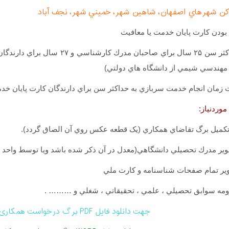
ن شهرهاي اصفهان، شاهين شهر، خميني شهر، نجف آباد
۶- حداكثر سن ۲۵ سال براي صاحبا
مهندسي شيمي از دانشگاه هاي دولتي)
موردنياز:
تكميل برگ تقاضاي همكاري (يک قطعه عکس روي آن الصاق گردد).
ير مدرك تحصيلي دانشگاهي(معدل در آن ذكر شده باشد ويا توسط واحد د
ير تمام صفحات شناسنامه و كارت ملي
زومه سوابق تحصيلي ، علمي ، تحقيقاتي ، شغلي و ……… .
جهت دانلود فایل PDF برگ درخواست همکاری اینجا کلیک نمایید