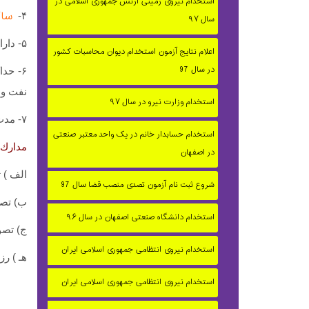
استخدام نیروی زمینی ارتش جمهوری اسلامی در
ساك
۴-
سال ۹۷
۵- دارا بودن كارت پايان خدمت يا معافيت
اعلام نتایج آزمون استخدام دیوان محاسبات کشور
در سال 97
نفت و 
استخدام وزارت نیرو در سال ۹۷
۷- مدت زمان انجام خدمت سربازي به حداكثر سن براي دارندگان كارت پايان خدمت اضافه ميگردد
استخدام حسابدار خانم در یک واحد معتبر صنعتی
مدارك 
در اصفهان
الف ) 
شروع ثبت نام آزمون تصدی منصب قضا سال 97
ب) تصو
استخدام دانشگاه صنعتی اصفهان در سال ۹۶
ج) تصو
استخدام نیروی انتظامی جمهوری اسلامی ایران
هـ ) ر
استخدام نیروی انتظامی جمهوری اسلامی ایران