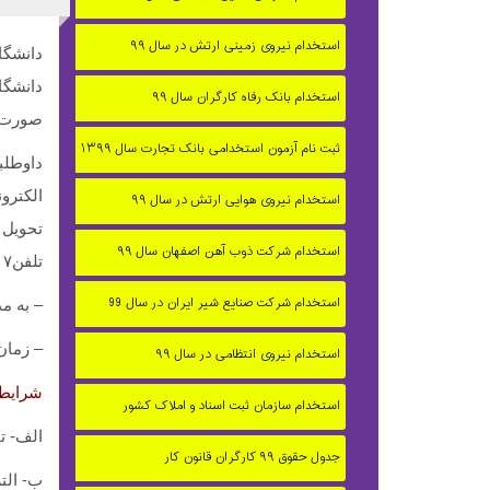
استخدام نیروی زمینی ارتش در سال ۹۹
دانشگ
دانشگا
استخدام بانک رفاه کارگران سال ۹۹
صورت ق
ثبت نام آزمون استخدامی بانک تجارت سال ۱۳۹۹
داوطلب
الكترو
استخدام نیروی هوایی ارتش در سال ۹۹
تحويل 
استخدام شرکت ذوب آهن اصفهان سال ۹۹
تلفن۳۳۹۱۲۹۰۷ آقاي يوسفيان از ارسال کامل مدارک مورد نياز اطمينان حاصل نمايند.
استخدام شرکت صنایع شیر ایران در سال 99
– به م
– زمان
استخدام نیروی انتظامی در سال ۹۹
شرايط
استخدام سازمان ثبت اسناد و املاک کشور
الف- ت
جدول حقوق ۹۹ کارگران قانون کار
ب- الت