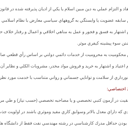
قاد و التزام عملي به دين مبين اسلام يا يکي از اديان پذيرفته شده در قا
 سابقه عضويت يا وابستگي به گروههاي سياسي معارض با نظام اسلامي اي
 اشتهار به فسق و فجور و عمل به مناهي اخلاقي و اعمال و رفتار خلاف
شتن سوء پيشينه کيفري موثر.
 محکوميت به محروميت از خدمات دائمي دولتي بر اساس رأي قطعي صادر
 اعتياد و اشتهار به خريد و فروش مواد مخدر، مشروبات الکلي و نظاير آن.
ورداري از سلامت و توانايي جسماني و رواني متناسب با خدمت مورد نظر.
 اختصاصي: