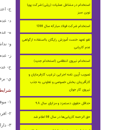
استخدام در مشاغل عملیات (ریلی) شرکت پویا
ج- اعت
نوین سبز
د- عدم
استخدام شرکت فولاد مبارکه سال 1398
ه- عدم
لغو تعهد خدمت آموزش رایگان بااستفاده ازگواهی
و- ندا
عدم کاریابی
ز- عدم
استخدام نیروی انتظامی (استخدام جدید)
ح- عدم
تصویب آیین‌ نامه اجرایی ترغیب کارفرمایان و
ي- برخ
کارآفرینان بخش خصوصی و تعاونی به جذب
نیروی کار جوان
شرايط
۱- موفقيت در آزمون كتبي تخصصي و يا مصاحبه تخصصي (حسب نياز) و طي مراحل گزينش.
حداقل حقوق، دستمزد و مزایای سال ۹۸
۲- افردي که داراي معدل بالاتر وسوابق کاري مفيد وموثري باشند در اولويت جذب قرار دارند.
حق الزحمه کاریابی‌ها در سال 98 اعلام شد
۳- دارا بودن حداقل مدرك كارشناسي در رشته مهندسي نفت فقط از دانشگاه هاي دولتي با حداقل معدل ۱۵ در مقطع كارشناسي