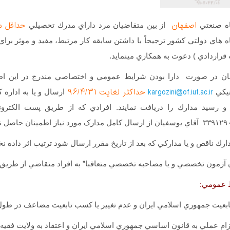
اصفهان
حداقل م
اه صنعتي
از بين متقاضيان مرد داراي مدرك تحصيلي
ه هاي دولتي کشور ترجيحاً با داشتن سابقه کار مرتبط، مفيد و موثر بر
راردادي ) دعوت به همكاري مي­نمايد.
ان در صورت دارا بودن شرايط عمومي و اختصاصي مندرج در اين اطلاع
kargozini@of.iut.ac.ir
حداكثر لغايت ۹۶/۴/۳۱
نيكي
و رسيد مدارك را دريافت نمايند. افرادي كه از طريق پست الكترو
دارك ناقص و يا مداركي كه بعد از تاريخ مقرر ارسال شود ترتيب اثر داده ن
 آزمون تخصصي و يا مصاحبه تخصصي متعاقبا” به افراد متقاضي از طريق 
 عمومي:
ابعيت جمهوري اسلامي ايران و عدم تغيير يا کسب تابعيت مضاعف در طو
زام عملي به قانون اساسي جمهوري اسلامي ايران و اعتقاد به ولايت فقيه.